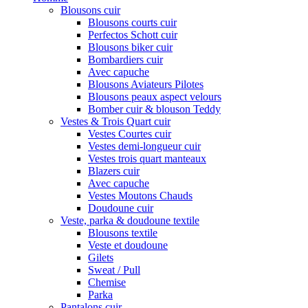
Blousons cuir
Blousons courts cuir
Perfectos Schott cuir
Blousons biker cuir
Bombardiers cuir
Avec capuche
Blousons Aviateurs Pilotes
Blousons peaux aspect velours
Bomber cuir & blouson Teddy
Vestes & Trois Quart cuir
Vestes Courtes cuir
Vestes demi-longueur cuir
Vestes trois quart manteaux
Blazers cuir
Avec capuche
Vestes Moutons Chauds
Doudoune cuir
Veste, parka & doudoune textile
Blousons textile
Veste et doudoune
Gilets
Sweat / Pull
Chemise
Parka
Pantalons cuir