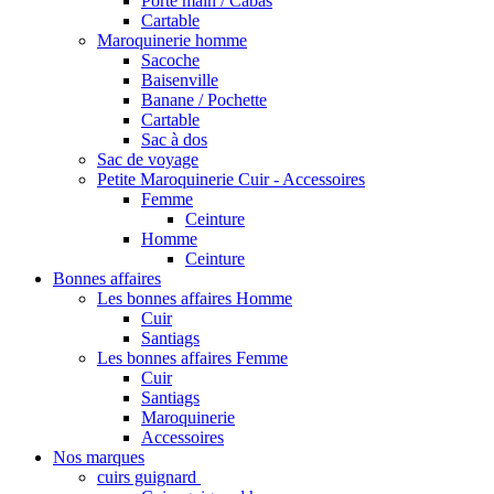
Porté main / Cabas
Cartable
Maroquinerie homme
Sacoche
Baisenville
Banane / Pochette
Cartable
Sac à dos
Sac de voyage
Petite Maroquinerie Cuir - Accessoires
Femme
Ceinture
Homme
Ceinture
Bonnes affaires
Les bonnes affaires Homme
Cuir
Santiags
Les bonnes affaires Femme
Cuir
Santiags
Maroquinerie
Accessoires
Nos marques
cuirs guignard