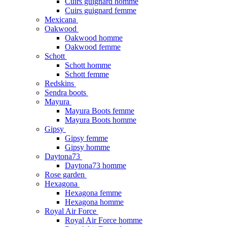
Cuirs guignard homme
Cuirs guignard femme
Mexicana
Oakwood
Oakwood homme
Oakwood femme
Schott
Schott homme
Schott femme
Redskins
Sendra boots
Mayura
Mayura Boots femme
Mayura Boots homme
Gipsy
Gipsy femme
Gipsy homme
Daytona73
Daytona73 homme
Rose garden
Hexagona
Hexagona femme
Hexagona homme
Royal Air Force
Royal Air Force homme