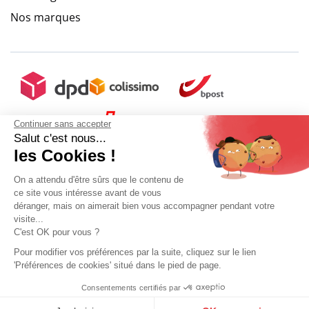
Nos marques
Continuer sans accepter
Salut c'est nous...
les Cookies !
On a attendu d'être sûrs que le contenu de
ce site vous intéresse avant de vous
déranger, mais on aimerait bien vous accompagner pendant votre
visite...
C'est OK pour vous ?
9.6
/
10
(10272 avis)
Pour modifier vos préférences par la suite, cliquez sur le lien
'Préférences de cookies' situé dans le pied de page.
Mon compte
Conditions Générales de Vente
Plan du site
Consentements certifiés par
9.6
Sélectionner ma taille
Mentions légales
Gestion des données personnelles
Mediapilote
/10
10272 avis