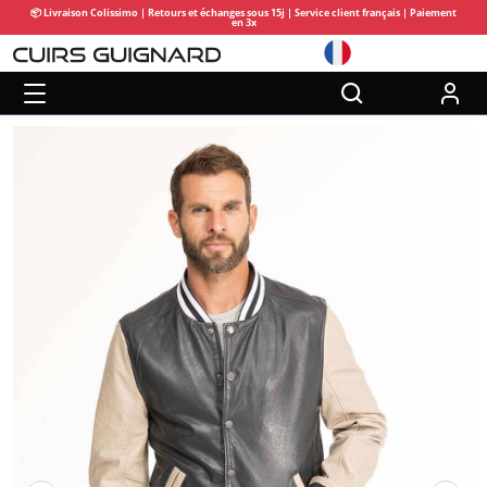
📦 Livraison Colissimo | Retours et échanges sous 15j | Service client français | Paiement
en 3x