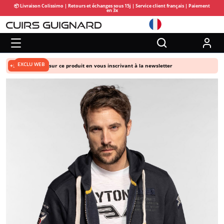
📦 Livraison Colissimo | Retours et échanges sous 15j | Service client français | Paiement
en 3x
EXCLU WEB
+5% de remise
sur ce produit en vous inscrivant à la newsletter