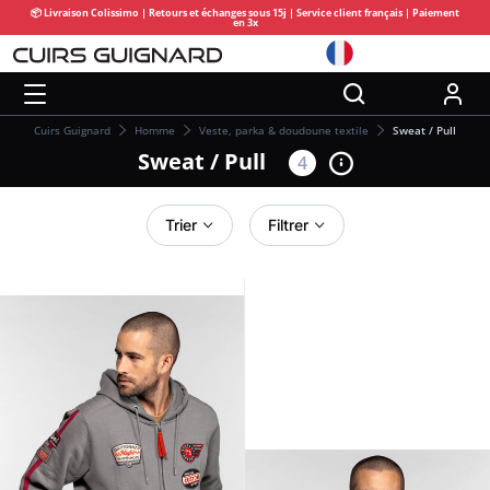
📦 Livraison Colissimo | Retours et échanges sous 15j | Service client français | Paiement
en 3x
Cuirs Guignard
Homme
Veste, parka & doudoune textile
Sweat / Pull
Sweat / Pull
4
Trier
Filtrer