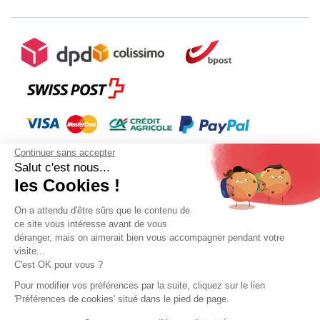
Continuer sans accepter
Salut c'est nous...
les Cookies !
On a attendu d'être sûrs que le contenu de
ce site vous intéresse avant de vous
déranger, mais on aimerait bien vous accompagner pendant votre
Mon compte
Conditions Générales de Vente
Plan du site
visite...
C'est OK pour vous ?
Mentions légales
Gestion des données personnelles
Mediapilote
Pour modifier vos préférences par la suite, cliquez sur le lien
'Préférences de cookies' situé dans le pied de page.