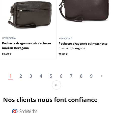
HEXAGONA
HEXAGONA
Pochette dragonne cuir vachette
Pochette dragonne cuir vachette
marron Hexagona
marron Hexagona
69,00 €
79,00 €
1
2
3
4
5
6
7
8
9
>
>>
Nos clients nous font confiance