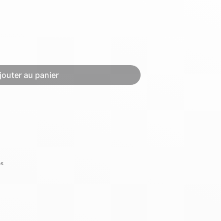
Hexagona
Royal Air Force
jouter au panier
Armée de l'air et
Marine
de l'espace
Nationale
és