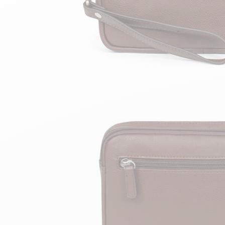
velours
Mayura
Gipsy
Bomber cuir
Haute
Bomber cuir & blouson
Blouson aviateur cuir
Teddy
Bottes cuir femme
Gilets cuir & fourrure
Accessoires
Bottines femme cuir
24h Le Mans
Cockpit USA
Top Gun®
American College