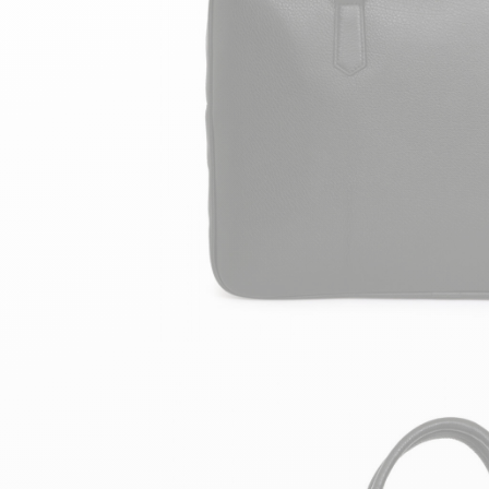
velours
Mayura
Gipsy
Bomber cuir
Haute
Bomber cuir & blouson
Blouson aviateur cuir
Teddy
Bottes cuir femme
Gilets cuir & fourrure
Accessoires
Bottines femme cuir
24h Le Mans
Cockpit USA
Top Gun®
American College