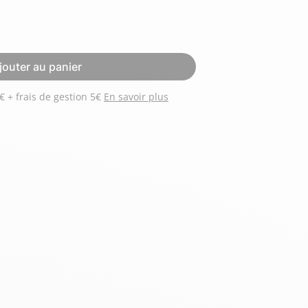
Hexagona
Royal Air Force
jouter au panier
Payez 3 versements de 64 € + frais de gestion 5€
En savoir plus
Armée de l'air et
Marine
de l'espace
Nationale