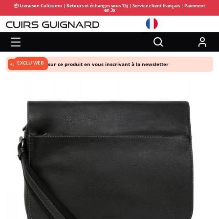
📦 Livraison Colissimo | Retours et échanges sous 15j | Service client français | Paiement
en 3x
EXCLU WEB
+5% de remise
sur ce produit en vous inscrivant à la newsletter