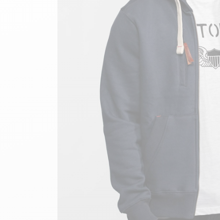
velours
Mayura
Gipsy
Bomber cuir
Haute
Bomber cuir & blouson
Blouson aviateur cuir
Teddy
Bottes cuir femme
Gilets cuir & fourrure
Accessoires
Bottines femme cuir
24h Le Mans
Cockpit USA
Top Gun®
American College