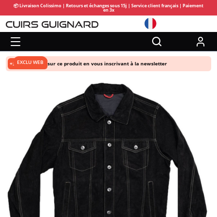
📦 Livraison Colissimo | Retours et échanges sous 15j | Service client français | Paiement
en 3x
EXCLU WEB
+5% de remise
sur ce produit en vous inscrivant à la newsletter