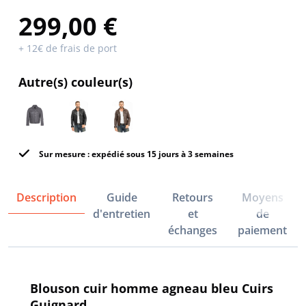
299,00 €
+ 12€ de frais de port
Autre(s) couleur(s)
Sur mesure : expédié sous 15 jours à 3 semaines
Description
Guide
Retours
Moyens
d'entretien
et
de
échanges
paiement
Blouson cuir homme agneau bleu Cuirs
Guignard