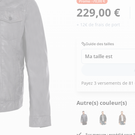
Doudoune cuir
Promo
-70,00 €
Daytona73
Rose garden
Santiags
229,00 €
Maroquinerie
+ 12€ de frais de port
Pantalons, robes et jupes
Cadeaux pour elle
Cadeaux pour lui
cuir
Accessoires
Guide des tailles
Pantalon cuir
Patrouille de
Jupe
Ma taille est
Arthur et Aston
France
Robe
Autre(s) couleur(s)
Sur mesure : expédié sous 1