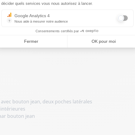
de la veste en jean, ce blouson pour homme réinterprète un 
décider quels services vous nous autorisez à lancer.
Sa coupe casual chic s'adapte à vos tenues quotidiennes, of
nel.
Google Analytics 4
?
Nous aide à mesurer notre audience
Essentiel pour la gestion du site web, il permet de mesurer des indicat
Consentements certifiés par
Fermer
OK pour moi
 avec bouton jean, deux poches latérales
intérieures
par bouton jean