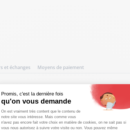
s et échanges
Moyens de paiement
 Cuirs Guignard
Promis, c'est la dernière fois
 pour homme en cuir d'agneau, insp
qu'on vous demande
hic signé Cuirs Guignard.
Plateforme de Gestion du Consentemen
On est vraiment très content que le contenu de
notre site vous intéresse. Mais comme vous
Axeptio consent
n'avez pas encore fait votre choix en matière de cookies, on ne sait pas si
vous nous autorisez à suivre votre visite ou non. Vous pouvez même