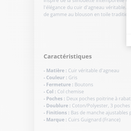
Inspiré de la silhouette intemporelle 
l'élégance du cuir d'agneau véritable. 
de gamme au blouson en toile tradition
Caractéristiques
- Matière :
Cuir véritable d'agneau
- Couleur :
Gris
- Fermeture :
Boutons
- Col :
Col chemise
- Poches :
Deux poches poitrine à rabat
- Doublure :
Coton/Polyester, 3 poches 
- Finitions :
Bas de manche ajustables 
- Marque :
Cuirs Guignard (France)