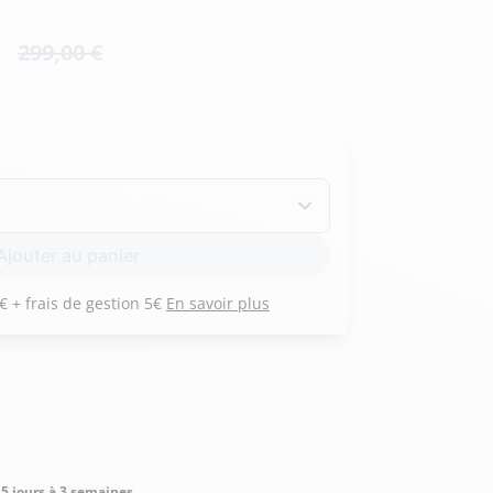
Hexagona
Royal Air Force
299,00 €
Armée de l'air et
Marine
de l'espace
Nationale
Ajouter au panier
Payez 3 versements de 81 € + frais de gestion 5€
En savoir plus
5 jours à 3 semaines