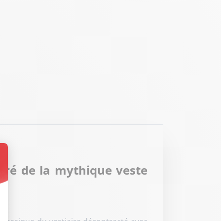
iré de la mythique veste
t : Personnalisez vos Options