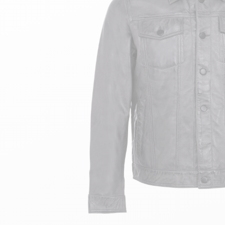
velours
Mayura
Gipsy
Bomber cuir
Haute
Bomber cuir & blouson
Blouson aviateur cuir
Teddy
Bottes cuir femme
Gilets cuir & fourrure
Accessoires
Bottines femme cuir
24h Le Mans
Cockpit USA
Top Gun®
American College