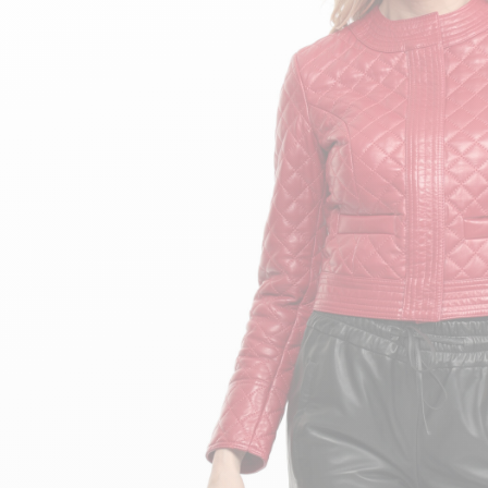
velours
Mayura
Gipsy
Bomber cuir
Haute
Bomber cuir & blouson
Blouson aviateur cuir
Teddy
Bottes cuir femme
Gilets cuir & fourrure
Accessoires
Bottines femme cuir
24h Le Mans
Cockpit USA
Top Gun®
American College