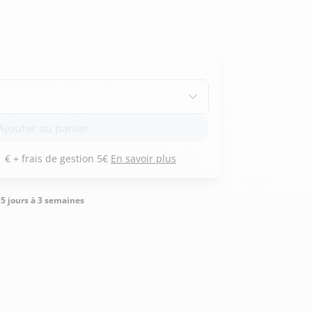
Hexagona
Royal Air Force
Armée de l'air et
Marine
Ajouter au panier
de l'espace
Nationale
Payez 3 versements de 181 € + frais de gestion 5€
En savoir plus
5 jours à 3 semaines