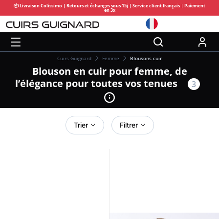
📦 Livraison Colissimo | Retours et échanges sous 15j | Service client français | Paiement
en 3x
Cuirs Guignard
Femme
Blousons cuir
Blouson en cuir pour femme, de
l’élégance pour toutes vos tenues
3
Trier
Filtrer