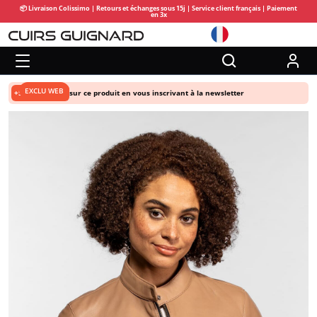
📦 Livraison Colissimo | Retours et échanges sous 15j | Service client français | Paiement
en 3x
EXCLU WEB
+5% de remise
sur ce produit en vous inscrivant à la newsletter