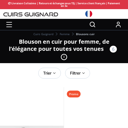
📦 Livraison Colissimo | Retours et échanges sous 15j | Service client français | Paiement
en 3x
Cuirs Guignard
Femme
Blousons cuir
Blouson en cuir pour femme, de
l’élégance pour toutes vos tenues
6
Trier
Filtrer
Promo