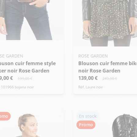
uter ma taille au panier
Ajouter ma taille au panier
SE GARDEN
ROSE GARDEN
L - 46
XS - 34
S - 36
M - 38
Blouson cuir femme biker
+ de taille
ker noir Rose Garden
noir Rose Garden
9,00 €
139,00 €
199,00 €
249,00 €
. 101966 bojana noir
Réf. Laure noir
omo
En stock
Promo