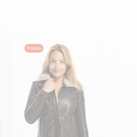
Hexagona
Royal Air Force
Promo
Armée de l'air et
Marine
de l'espace
Nationale