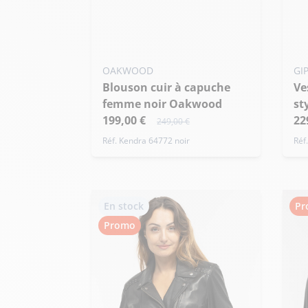
OAKWOOD
GI
Blouson cuir à capuche
Veste cuir femme noir
femme noir Oakwood
st
199,00 €
22
249,00 €
Réf. Kendra 64772 noir
Réf
En stock
Pr
Promo