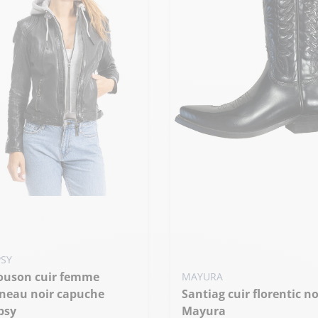
Ajouter ma taille au panier
39
uter ma taille au panier
 - 36
PSY
MAYURA
neau noir capuche
Santiag cuir florentic noir
psy
Mayura