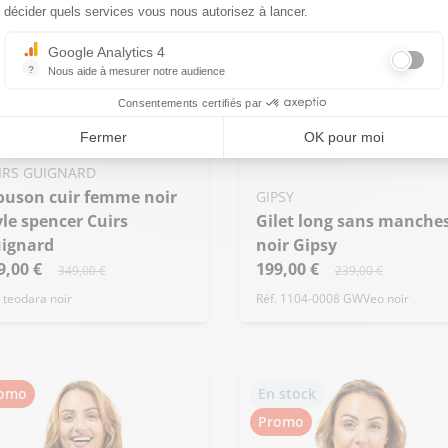
Ajouter ma taille au panier
décider quels services vous nous autorisez à lancer.
M - 38
Google Analytics 4
?
Nous aide à mesurer notre audience
Essentiel pour la gestion du site web, il permet de mesurer des indicat
Consentements certifiés par
Fermer
OK pour moi
uter ma taille au panier
IRS GUIGNARD
 - 38
GIPSY
yle spencer Cuirs
Gilet long sans manches
ignard
noir Gipsy
9,00 €
199,00 €
349,00 €
239,00 €
. teodara noir
Réf. 1104-0008 GWVeo noir
omo
En stock
Promo