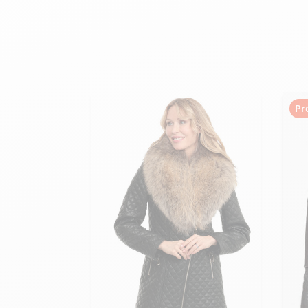
velours
Mayura
Gipsy
Bomber cuir
Haute
Bomber cuir & blouson
Blouson aviateur cuir
Teddy
Bottes cuir femme
Gilets cuir & fourrure
Accessoires
Pr
Bottines femme cuir
24h Le Mans
Cockpit USA
Top Gun®
American College