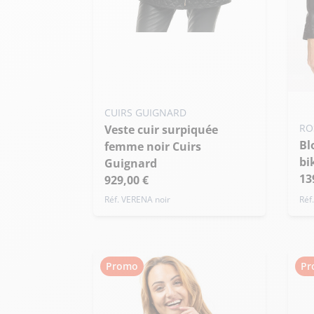
Ajouter ma taille au panier
S - 36
M - 38
L - 40
+ de taille
Ajo
CUIRS GUIGNARD
RO
3X
Veste cuir surpiquée
Blouson cuir femme style
femme noir Cuirs
bi
Guignard
13
929,00 €
Réf. VERENA noir
Réf
Promo
Pr