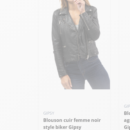
Ajo
Ajouter ma taille au panier
S
M - 38
GI
Blouson cuir femme
GIPSY
Blouson cuir femme noir
ag
style biker Gipsy
Gi