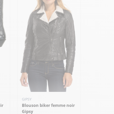
Ajouter ma taille au panier
GIPSY
Blouson biker femme noir
M - 38
XL - 42
Gipsy