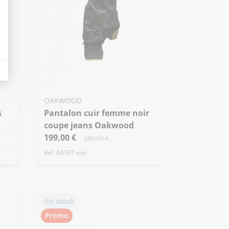
eurs tels que le trafic, les produits les plus consultés, ou encore la répartiti
Ajouter ma taille au panier
L - 40
OAKWOOD
Pantalon cuir femme noir
coupe jeans Oakwood
199,00 €
289,00 €
Réf. 64597 noir
En stock
Promo