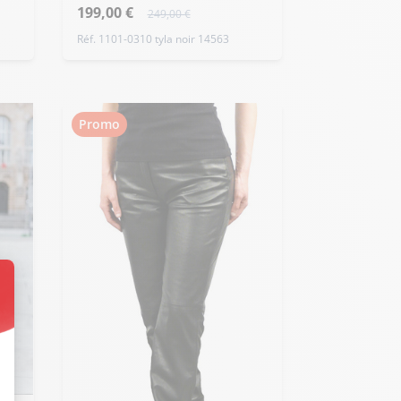
199,00 €
249,00 €
Réf. 1101-0310 tyla noir 14563
Promo
t : Personnalisez vos Options