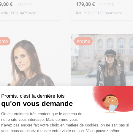
9,00 €
179,00 €
199,00 €
249,00 €
. ANNI 1101-0479 noir
Réf. 1920-C "120" noir verni
omo
Promo
Promis, c'est la dernière fois
qu'on vous demande
Plateforme de Gestion du Consentemen
On est vraiment très content que le contenu de
notre site vous intéresse. Mais comme vous
Axeptio consent
n'avez pas encore fait votre choix en matière de cookies, on ne sait pas si
vous nous autorisez à suivre votre visite ou non. Vous pouvez même