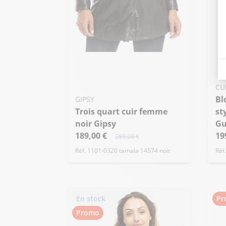
Ajouter ma taille au panier
XL - 42
Ajo
CU
Blouson cuir femme noir
M
GIPSY
Trois quart cuir femme
st
noir Gipsy
Gu
189,00 €
19
289,00 €
Réf. 1101-0320 tamala 14574 noir
Réf
En stock
Pr
Promo