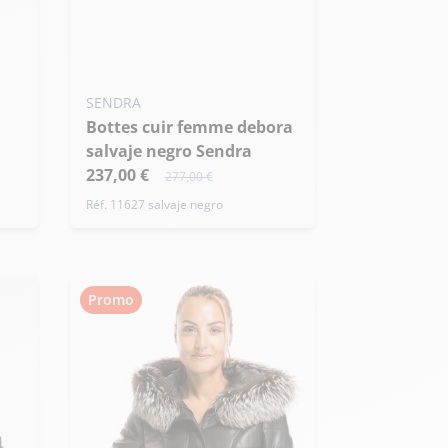
40
SENDRA
Bottes cuir femme debora
salvaje negro Sendra
237,00 €
277,00 €
Réf. 11627 salvaje negro
Promo