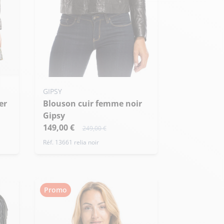
Ajouter ma taille au panier
GIPSY
Blouson cuir femme noir
M - 38
Gipsy
149,00 €
249,00 €
Réf. 13661 relia noir
Promo