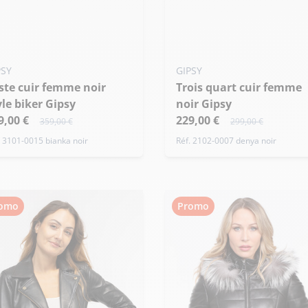
PSY
GIPSY
Trois quart cuir femme
yle biker Gipsy
noir Gipsy
9,00 €
229,00 €
359,00 €
299,00 €
. 3101-0015 bianka noir
Réf. 2102-0007 denya noir
omo
Promo