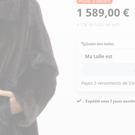
Doudoune cuir
Promo
-2 200,00 €
Daytona73
Rose garden
Santiags
1 589,00 €
Maroquinerie
+ 12€ de frais de port
Pantalons, robes et jupes
Cadeaux pour elle
Cadeaux pour lui
cuir
Accessoires
Guide des tailles
Pantalon cuir
Patrouille de
Jupe
Ma taille est
Arthur et Aston
France
Robe
Expédié sous 7 jours ouvrés