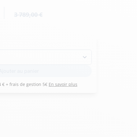
Hexagona
Royal Air Force
3 789,00 €
Armée de l'air et
Marine
de l'espace
Nationale
Ajouter au panier
Payez 3 versements de 534 € + frais de gestion 5€
En savoir plus