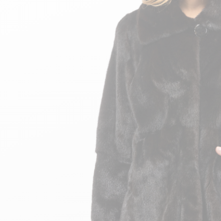
velours
Mayura
Gipsy
Bomber cuir
Haute
Bomber cuir & blouson
Blouson aviateur cuir
Teddy
Bottes cuir femme
Gilets cuir & fourrure
Accessoires
Bottines femme cuir
24h Le Mans
Cockpit USA
Top Gun®
American College