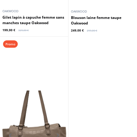
OAKWOOD
OAKWOOD
Gilet lapin à capuche femme sans
Blouson laine femme taupe
manches taupe Oakwood
Oakwood
199,00 €
249,00 €
329,00 €
299,00 €
Promo