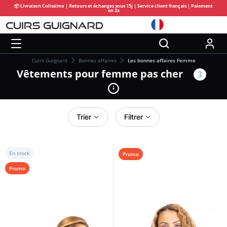
📦 Livraison Colissimo | Retours et échanges sous 15j | Service client français | Paiement
en 3x
Cuirs Guignard
Bonnes affaires
Les bonnes affaires Femme
Vêtements pour femme pas cher
3
Trier
Filtrer
En stock
Promo
Promo