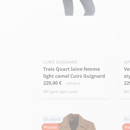
Ajo
Ajouter ma taille au panier
M
L - 40
XL - 42
XXL - 44
+ de taille
CUIRS GUIGNARD
GI
Trois Quart laine femme
Veste cuir femme noir
light camel Cuirs Guignard
st
229,00 €
22
399,00 €
Réf. ganix light camel
Réf
En stock
En
Promo
Pr