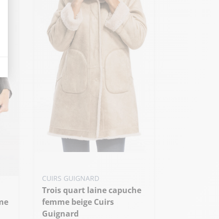
eurs tels que le trafic, les produits les plus consultés, ou encore la répartiti
Ajouter ma taille au panier
L - 40
XL - 42
CUIRS GUIGNARD
Trois quart laine capuche
femme beige Cuirs
Guignard