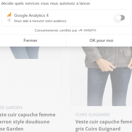
décider quels services vous nous autorisez à lancer.
Google Analytics 4
?
Nous aide à mesurer notre audience
Essentiel pour la gestion du site web, il permet de mesurer des indicat
Consentements certifiés par
Fermer
OK pour moi
uter ma taille au panier
 - 38
SE GARDEN
Ajouter ma taille au panier
CUIRS GUIGNARD
rron style doudoune
Veste cuir capuche femme
L - 40
se Garden
gris Cuirs Guignard