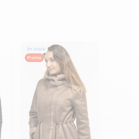
Hexagona
Royal Air Force
En stock
Armée de l'air et
Marine
Promo
de l'espace
Nationale