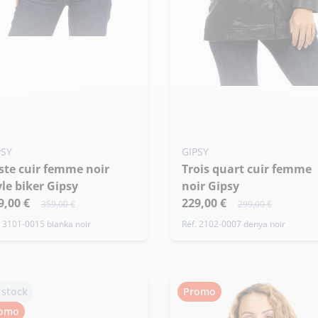
uter ma taille au panier
 - 38
XL - 42
Ajouter ma taille au panier
M - 38
PSY
GIPSY
Trois quart cuir femme
yle biker Gipsy
noir Gipsy
9,00 €
229,00 €
359,00 €
299,00 €
. 3101-0015 bianka noir
Réf. 2102-0007 denya noir
 stock
Promo
omo