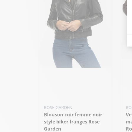
Ajo
Ajouter ma taille au panier
M
XL - 42
ROSE GARDEN
RO
Blouson cuir femme noir
Veste cuir capuche femme
style biker franges Rose
ma
Garden
Ro