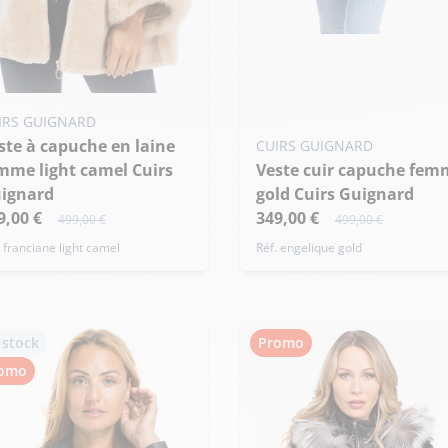
Ajouter ma taille au panier
XL - 42
uter ma taille au panier
IRS GUIGNARD
 - 40
XL - 42
CUIRS GUIGNARD
mme light camel Cuirs
Veste cuir capuche femme
ignard
gold Cuirs Guignard
9,00 €
349,00 €
499,00 €
499,00 €
. franciane light camel
Réf. engelique gold
 stock
Promo
omo