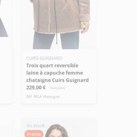
Ajouter ma taille au panier
CUIRS GUIGNARD
Trois quart reversible
M - 38
L - 40
XL - 42
laine à capuche femme
+ de taille
chataigne Cuirs Guignard
229,00 €
549,00 €
Réf. IRILA chataigne
En stock
Promo