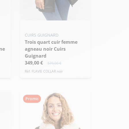
Ajouter ma taille au panier
CUIRS GUIGNARD
3XL - 46
Trois quart cuir femme
agneau noir Cuirs
Guignard
349,00 €
579,00 €
Réf. FLAVIE COLLAR noir
Promo