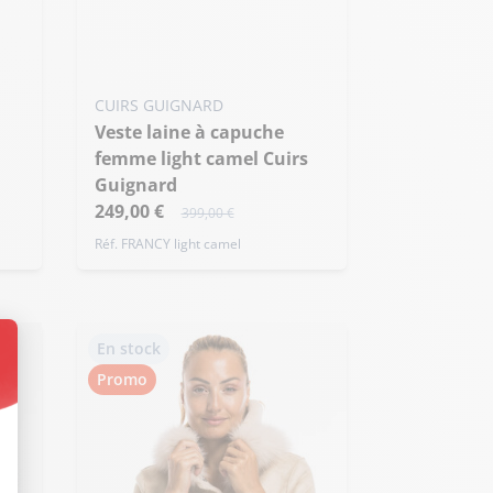
+ de taille
CUIRS GUIGNARD
Veste laine à capuche
femme light camel Cuirs
Guignard
249,00 €
399,00 €
Réf. FRANCY light camel
En stock
Promo
t : Personnalisez vos Options