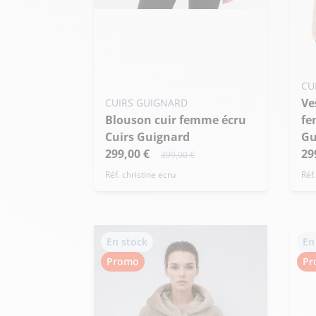
Ajo
CU
Veste à capuche en laine
L
CUIRS GUIGNARD
Blouson cuir femme écru
fe
Cuirs Guignard
Gu
299,00 €
29
399,00 €
Réf. christine ecru
Réf
En stock
En
Promo
Pr