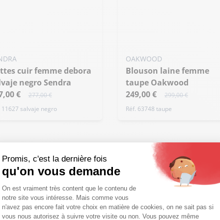
40
NDRA
OAKWOOD
Blouson laine femme
lvaje negro Sendra
taupe Oakwood
7,00 €
249,00 €
277,00 €
299,00 €
. 11627 salvaje negro
Réf. 63748 taupe
omo
Promo
Promis, c'est la dernière fois
qu'on vous demande
Plateforme de Gestion du Consentemen
On est vraiment très content que le contenu de
notre site vous intéresse. Mais comme vous
Axeptio consent
n'avez pas encore fait votre choix en matière de cookies, on ne sait pas si
vous nous autorisez à suivre votre visite ou non. Vous pouvez même