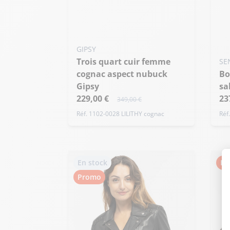
GIPSY
Trois quart cuir femme
SE
cognac aspect nubuck
Bottes cuir femme debora
Gipsy
sa
229,00 €
23
349,00 €
Réf. 1102-0028 LILITHY cognac
Réf
En stock
Pr
Promo