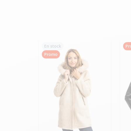
velours
Mayura
Gipsy
Bomber cuir
Haute
Bomber cuir & blouson
Blouson aviateur cuir
Teddy
Bottes cuir femme
Gilets cuir & fourrure
Accessoires
En stock
Pr
Bottines femme cuir
Promo
24h Le Mans
Cockpit USA
Top Gun®
American College