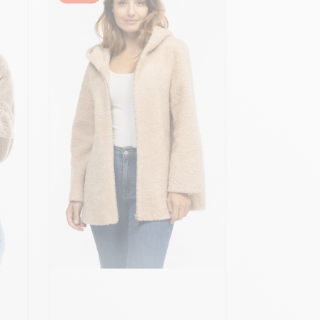
Ajouter ma taille au panier
S - 36
M - 38
L - 40