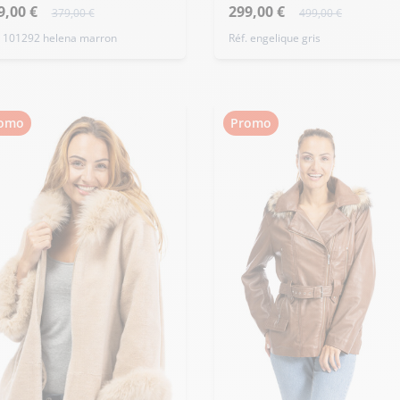
9,00 €
299,00 €
379,00 €
499,00 €
. 101292 helena marron
Réf. engelique gris
omo
Promo