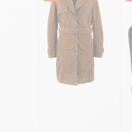
Ajouter ma taille au panier
S - 36
M - 38
L - 40
+ de taille