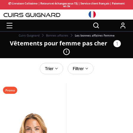
📦 Livraison Colissimo | Retours et échanges sous 15j | Service client français | Paiement
en 3x
Cuirs Guignard
Bonnes affaires
Les bonnes affaires Femme
Vêtements pour femme pas cher
1
Trier
Filtrer
Promo