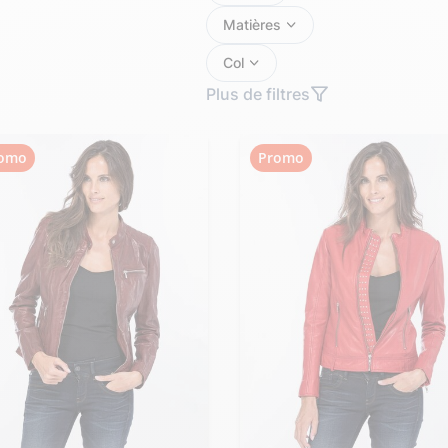
Doudoune cuir
Daytona73
Rose garden
Matières
Santiags
Col
Maroquinerie
Pantalons, robes et jupes
Plus de filtres
Cadeaux pour elle
Cadeaux pour lui
cuir
Accessoires
Pantalon cuir
omo
Promo
Patrouille de
Jupe
Arthur et Aston
France
Robe