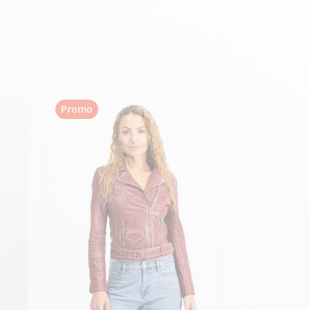
Hexagona
Royal Air Force
Promo
Armée de l'air et
Marine
de l'espace
Nationale