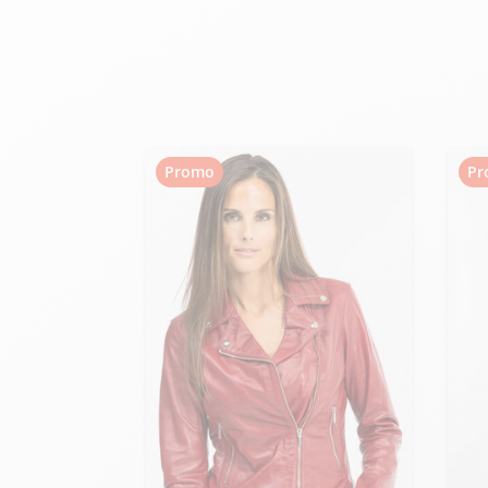
velours
Mayura
Gipsy
Bomber cuir
Haute
Bomber cuir & blouson
Blouson aviateur cuir
Teddy
Bottes cuir femme
Gilets cuir & fourrure
Accessoires
Promo
Pr
Bottines femme cuir
24h Le Mans
Cockpit USA
Top Gun®
American College