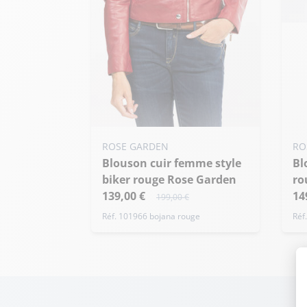
Ajo
XL
Ajouter ma taille au panier
ROSE GARDEN
RO
Blouson cuir femme style
XS - 34
L - 40
Blouson cuir femme new
biker rouge Rose Garden
ro
139,00 €
14
199,00 €
Réf. 101966 bojana rouge
Réf