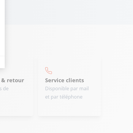
t : Personnalisez vos Options
eurs tels que le trafic, les produits les plus consultés, ou encore la répartiti
 & retour
Service clients
s de
Disponible par mail
et par téléphone