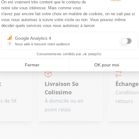
Plateforme de Gestion du Consentemen
On est vraiment très content que le contenu de
notre site vous intéresse. Mais comme vous
Axeptio consent
n'avez pas encore fait votre choix en matière de cookies, on ne sait pas si
vous nous autorisez à suivre votre visite ou non. Vous pouvez même
décider quels services vous nous autorisez à lancer.
Google Analytics 4
?
Nous aide à mesurer notre audience
Essentiel pour la gestion du site web, il permet de mesurer des indicat
Consentements certifiés par
Fermer
OK pour moi
t
Livraison So
Échange
Colissimo
Condition
is de 5€
À domicile ou en
retours
point relais