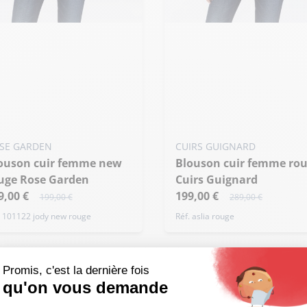
uter ma taille au panier
Ajouter ma taille au panier
 - 42
M - 38
SE GARDEN
CUIRS GUIGNARD
Blouson cuir femme rouge
uge Rose Garden
Cuirs Guignard
9,00 €
199,00 €
199,00 €
289,00 €
. 101122 jody new rouge
Réf. aslia rouge
Promis, c'est la dernière fois
qu'on vous demande