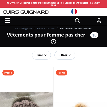
📦 Livraison Colissimo | Retours et échanges sous 15j | Service client français | Paiement
en 3x
Cuirs Guignard
Bonnes affaires
Les bonnes affaires Femme
Vêtements pour femme pas cher
10
Trier
Filtrer
Promo
Promo