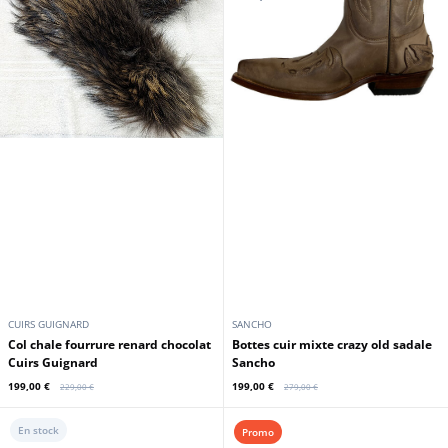
CUIRS GUIGNARD
SANCHO
Col chale fourrure renard chocolat
Bottes cuir mixte crazy old sadale
Cuirs Guignard
Sancho
199,00 €
199,00 €
229,00 €
279,00 €
En stock
Promo