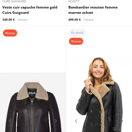
CUIRS GUIGNARD
SCHOTT
Veste cuir capuche femme gold
bombardier mouton femme
Cuirs Guignard
marron schott
349,00 €
499,00 €
499,00 €
749,00 €
En stock
Promo
Promo