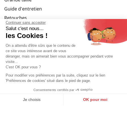
Guide d'entretien
Retouches
Continuer sans accepter
Service clients
Salut c'est nous...
les Cookies !
Les services
On a attendu d'être sûrs que le contenu de
ce site vous intéresse avant de vous
Paiement sécurisé
déranger, mais on aimerait bien vous accompagner pendant votre
visite...
Livraison so colissimo
C'est OK pour vous ?
Echange et retour
Pour modifier vos préférences par la suite, cliquez sur le lien
'Préférences de cookies' situé dans le pied de page.
Retourner un article
Consentements certifiés par
Gérer mes cookies
9.6
/10
10273 avis
Je choisis
OK pour moi
Axeptio consent
Cuirs guignard
Plateforme de Gestion du Consentement : Personnalisez vos O
Le blog
Notre plateforme vous permet d'adapter et de gérer vos paramètr