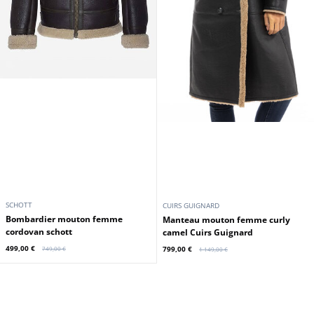
SCHOTT
CUIRS GUIGNARD
bombardier mouton femme
Manteau mouton femme curly
cordovan schott
camel Cuirs Guignard
499,00 €
799,00 €
749,00 €
1 149,00 €