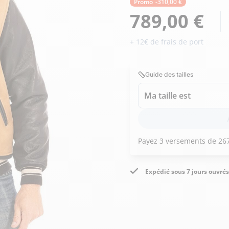
Doudoune cuir
Promo
-310,00 €
Daytona73
Rose garden
Santiags
789,00 €
Maroquinerie
+ 12€ de frais de port
Pantalons, robes et jupes
Cadeaux pour elle
Cadeaux pour lui
cuir
Accessoires
Guide des tailles
Pantalon cuir
Patrouille de
Jupe
Ma taille est
Arthur et Aston
France
Robe
Expédié sous 7 jours ouvrés