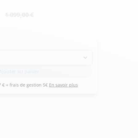
Hexagona
Royal Air Force
1 099,00 €
Armée de l'air et
Marine
de l'espace
Nationale
Ajouter au panier
Payez 3 versements de 267 € + frais de gestion 5€
En savoir plus