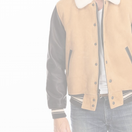
velours
Mayura
Gipsy
Bomber cuir
Haute
Bomber cuir & blouson
Blouson aviateur cuir
Teddy
Bottes cuir femme
Gilets cuir & fourrure
Accessoires
Bottines femme cuir
24h Le Mans
Cockpit USA
Top Gun®
American College