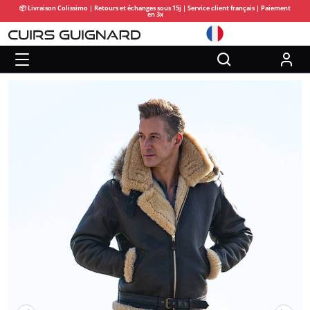
📦 Livraison Colissimo | Retours et échanges sous 15j | Service client français | Paiement
en 3x