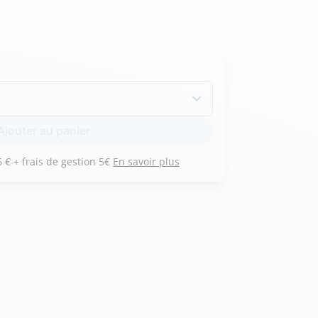
Hexagona
Royal Air Force
Armée de l'air et
Marine
Ajouter au panier
de l'espace
Nationale
Payez 3 versements de 346 € + frais de gestion 5€
En savoir plus