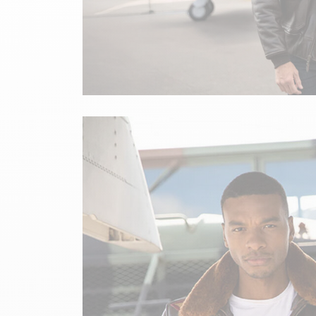
velours
Mayura
Gipsy
Bomber cuir
Haute
Bomber cuir & blouson
Blouson aviateur cuir
Teddy
Bottes cuir femme
Gilets cuir & fourrure
Accessoires
Bottines femme cuir
24h Le Mans
Cockpit USA
Top Gun®
American College