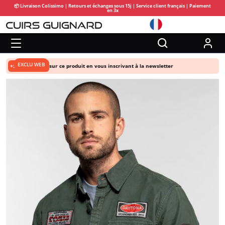
📦 Livraison Colissimo | Retours et échanges sous 15j | Service client français | Paiement
en 3x
EXCLU WEB
+5% de remise
sur ce produit en vous inscrivant à la newsletter