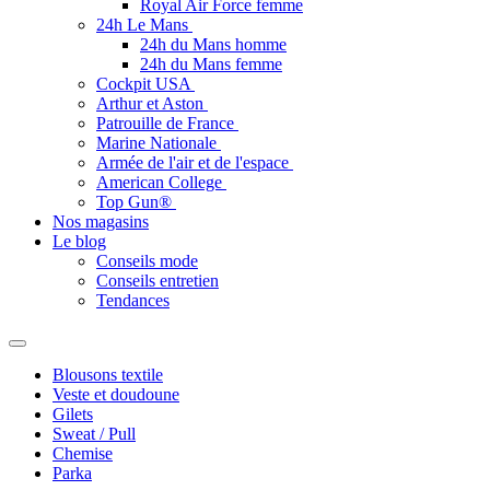
Royal Air Force femme
24h Le Mans
24h du Mans homme
24h du Mans femme
Cockpit USA
Arthur et Aston
Patrouille de France
Marine Nationale
Armée de l'air et de l'espace
American College
Top Gun®
Nos magasins
Le blog
Conseils mode
Conseils entretien
Tendances
Blousons textile
Veste et doudoune
Gilets
Sweat / Pull
Chemise
Parka