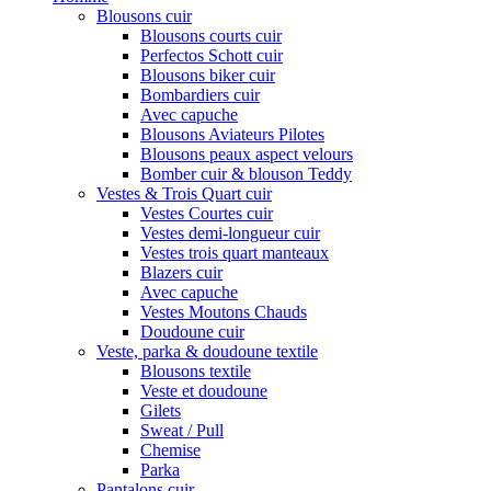
Blousons cuir
Blousons courts cuir
Perfectos Schott cuir
Blousons biker cuir
Bombardiers cuir
Avec capuche
Blousons Aviateurs Pilotes
Blousons peaux aspect velours
Bomber cuir & blouson Teddy
Vestes & Trois Quart cuir
Vestes Courtes cuir
Vestes demi-longueur cuir
Vestes trois quart manteaux
Blazers cuir
Avec capuche
Vestes Moutons Chauds
Doudoune cuir
Veste, parka & doudoune textile
Blousons textile
Veste et doudoune
Gilets
Sweat / Pull
Chemise
Parka
Pantalons cuir