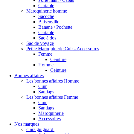
Porté main / Cabas
Cartable
Maroquinerie homme
Sacoche
Baisenville
Banane / Pochette
Cartable
Sac à dos
Sac de voyage
Petite Maroquinerie Cuir - Accessoires
Femme
Ceinture
Homme
Ceinture
Bonnes affaires
Les bonnes affaires Homme
Cuir
Santiags
Les bonnes affaires Femme
Cuir
Santiags
Maroquinerie
Accessoires
Nos marques
cuirs guignard