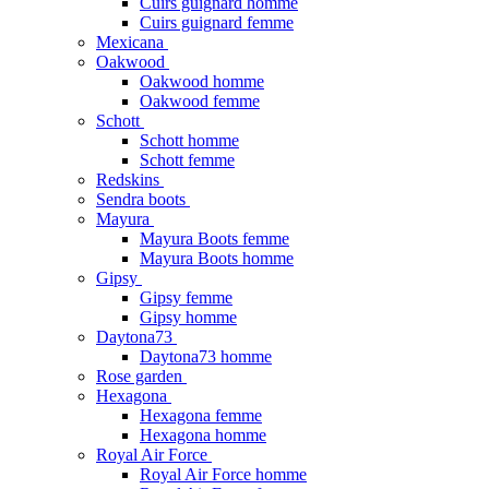
Cuirs guignard homme
Cuirs guignard femme
Mexicana
Oakwood
Oakwood homme
Oakwood femme
Schott
Schott homme
Schott femme
Redskins
Sendra boots
Mayura
Mayura Boots femme
Mayura Boots homme
Gipsy
Gipsy femme
Gipsy homme
Daytona73
Daytona73 homme
Rose garden
Hexagona
Hexagona femme
Hexagona homme
Royal Air Force
Royal Air Force homme