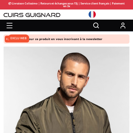
📦 Livraison Colissimo | Retours et échanges sous 15j | Service client français | Paiement
en 3x
EXCLU WEB
+5% de remise
sur ce produit en vous inscrivant à la newsletter