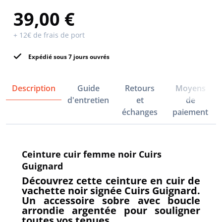
39,00 €
+ 12€ de frais de port
Expédié sous 7 jours ouvrés
Description
Guide
Retours
Moyens
d'entretien
et
de
échanges
paiement
Ceinture cuir femme noir Cuirs
Guignard
Découvrez cette ceinture en cuir de
vachette noir signée Cuirs Guignard.
Un accessoire sobre avec boucle
arrondie argentée pour souligner
toutes vos tenues.