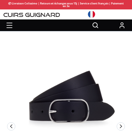
📦 Livraison Colissimo | Retours et échanges sous 15j | Service client français | Paiement
en 3x