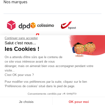
Nos marques
Continuer sans accepter
Salut c'est nous...
les Cookies !
On a attendu d'être sûrs que le contenu de
ce site vous intéresse avant de vous
déranger, mais on aimerait bien vous accompagner pendant votre
visite...
C'est OK pour vous ?
Pour modifier vos préférences par la suite, cliquez sur le lien
'Préférences de cookies' situé dans le pied de page.
Mon compte
Conditions Générales de Vente
Plan du site
Consentements certifiés par
9.6
Mentions légales
Gestion des données personnelles
Mediapilote
9.6
/
10
(10273 avis)
Sélectionner ma taille
/10
10273 avis
Je choisis
OK pour moi