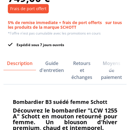
Frais de port offert
5% de remise immediate + frais de port offerts
sur tous
les produits de la marque SCHOTT
*l'offre n'est pas cumulable avec les promotions en cours
Expédié sous 7 jours ouvrés
Description
Guide
Retours
Moyens
d'entretien
et
de
échanges
paiement
Bombardier B3 suédé femme Schott
Découvrez le bombardier "LCW 1255
A" Schott en mouton retourné pour
femme. Un blouson d'hiver
premium, chaud et intemporel.