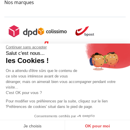
Nos marques
Continuer sans accepter
Salut c'est nous...
les Cookies !
On a attendu d'être sûrs que le contenu de
ce site vous intéresse avant de vous
déranger, mais on aimerait bien vous accompagner pendant votre
visite...
C'est OK pour vous ?
Pour modifier vos préférences par la suite, cliquez sur le lien
'Préférences de cookies' situé dans le pied de page.
Mon compte
Conditions Générales de Vente
Plan du site
Consentements certifiés par
9.6
Mentions légales
Gestion des données personnelles
Mediapilote
9.6
/
10
(10273 avis)
Sélectionner ma taille
/10
10273 avis
Je choisis
OK pour moi