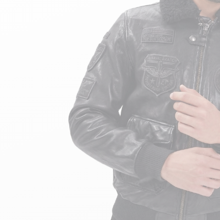
velours
Mayura
Gipsy
Bomber cuir
Haute
Bomber cuir & blouson
Blouson aviateur cuir
Teddy
Bottes cuir femme
Gilets cuir & fourrure
Accessoires
Bottines femme cuir
24h Le Mans
Cockpit USA
Top Gun®
American College