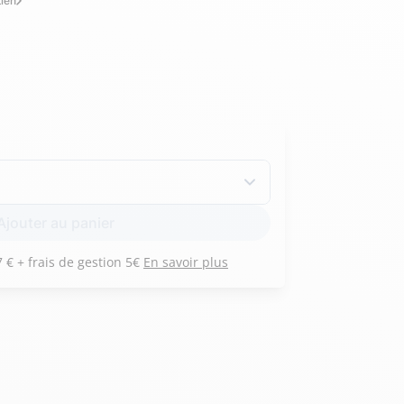
tien
Hexagona
Royal Air Force
Armée de l'air et
Marine
de l'espace
Nationale
Ajouter au panier
Payez 3 versements de 137 € + frais de gestion 5€
En savoir plus