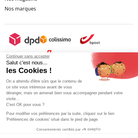
Nos marques
Continuer sans accepter
Salut c'est nous...
les Cookies !
On a attendu d'être sûrs que le contenu de
ce site vous intéresse avant de vous
déranger, mais on aimerait bien vous accompagner pendant votre
visite...
C'est OK pour vous ?
Pour modifier vos préférences par la suite, cliquez sur le lien
'Préférences de cookies' situé dans le pied de page.
Mon compte
Conditions Générales de Vente
Plan du site
Consentements certifiés par
9.6
Mentions légales
Gestion des données personnelles
Mediapilote
Sélectionner ma taille
/10
9.6
/
10
(10273 avis)
10273 avis