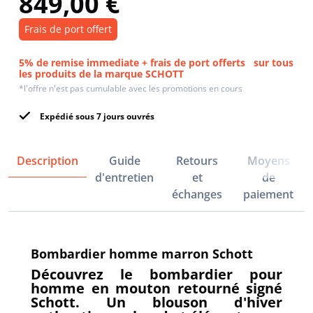
849,00 €
Frais de port offert
5% de remise immediate + frais de port offerts
sur tous
les produits de la marque SCHOTT
*l'offre n'est pas cumulable avec les promotions en cours
Expédié sous 7 jours ouvrés
Description
Guide
Retours
Moyens
d'entretien
et
de
échanges
paiement
Bombardier homme marron Schott
Découvrez le bombardier pour
homme en mouton retourné signé
Schott. Un blouson d'hiver