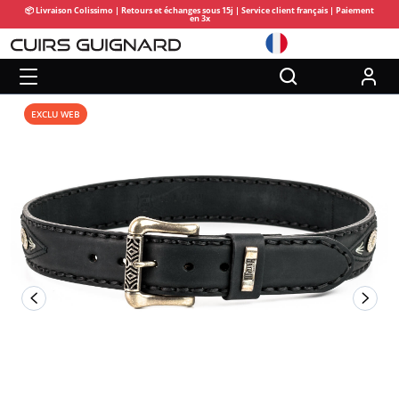
📦 Livraison Colissimo | Retours et échanges sous 15j | Service client français | Paiement
en 3x
EXCLU WEB