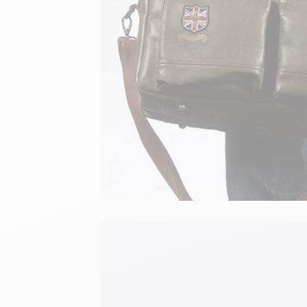
velours
Mayura
Gipsy
Bomber cuir
Haute
Bomber cuir & blouson
Blouson aviateur cuir
Teddy
Bottes cuir femme
Gilets cuir & fourrure
Accessoires
Bottines femme cuir
24h Le Mans
Cockpit USA
Top Gun®
American College