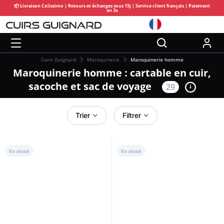
📦 Livraison Colissimo | Retours et échanges sous 15j | Service client français | Paiement
en 3x
Cuirs Guignard
Maroquinerie
Maroquinerie homme
Maroquinerie homme : cartable en cuir,
sacoche et sac de voyage
29
Trier
Filtrer
En stock
En stock