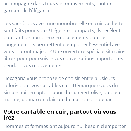
Encore plus moderne, la sacoche rectangulaire porte-
ordinateur Hexagona accompagne les businessmen au
quotidien. Emportez vos documents importants, vos
outils informatiques partout avec vous en gardant une
allure jeune et sophistiquée.
Des cartables de petit format et grande
qualité
Cuirs Guignard fait confiance aux grandes marques
spécialistes du cuir pour satisfaire toutes vos envies.
Vous trouverez ainsi parmi nos collections de besaces
et sacs à dos des produits adaptés à chaque occasion.
Vous êtes un homme à la pointe de la modernité,
embarqué sur un vélo ou une trottinette pour aller au
travail ? Alors, vous avez besoin d’un sac qui vous
accompagne dans tous vos mouvements, tout en
gardant de l’élégance.