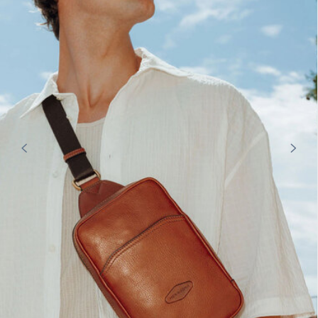
ARTHUR ET ASTON
ARTHUR ET ASTON
Sac travers cuir cognac Arthur et
Sacoche travers cuir homme
Aston
cognac Arthur & Aston
84,15 €
99,00 €
99,00 €