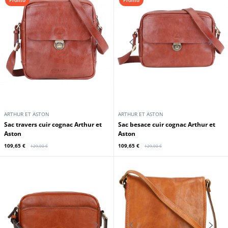
ARTHUR ET ASTON
DAYTONA73
Besace reporter cuir cognac Arthur
Sac à dos toile + cuir homme
& Aston
cognac et beige Daytona
189,00 €
169,00 €
En stock
En stock
Promo
Promo