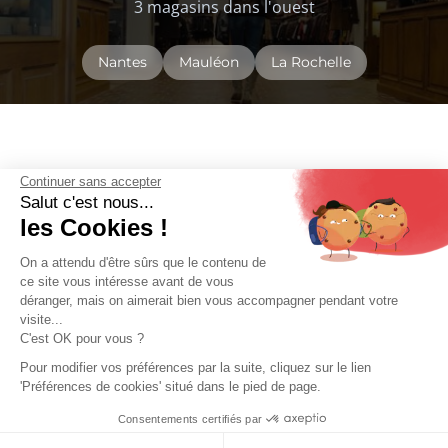
Comme en magasin !
Guide des tailles
Grande taille
Continuer sans accepter
Salut c'est nous...
les Cookies !
Guide d'entretien
Retouches
On a attendu d'être sûrs que le contenu de
ce site vous intéresse avant de vous
déranger, mais on aimerait bien vous accompagner pendant votre
visite...
C'est OK pour vous ?
Nos magasins
Pour modifier vos préférences par la suite, cliquez sur le lien
3 magasins dans l'ouest
'Préférences de cookies' situé dans le pied de page.
Consentements certifiés par
9.6
/10
Nantes
Mauléon
La Rochelle
10273 avis