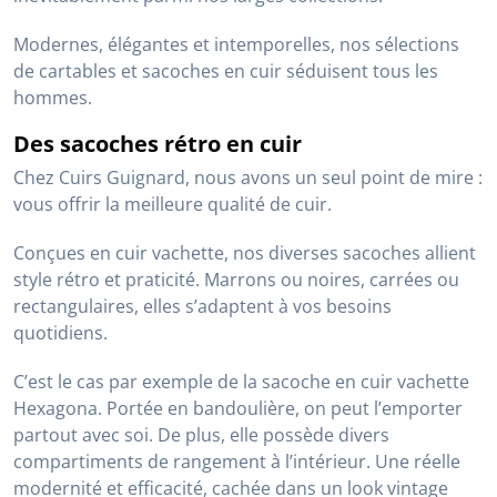
ARTHUR ET ASTON
DIVAS
Sacoche travers homme cognac
Sacoche cuir cognac Cuirs
Arthur et Aston
Guignard
79,00 €
59,00 €
Cuirs Guignard, c’est LE spécialiste de la
maroquinerie
en cuir pour homme
.
Vous êtes à la recherche d’une sacoche, d’un cartable
ou encore d’un porte-monnaie en cuir ? Alors, n’allez
pas plus loin ! L’accessoire de vos rêves se trouve
inévitablement parmi nos larges collections.
Modernes, élégantes et intemporelles, nos sélections
de cartables et sacoches en cuir séduisent tous les