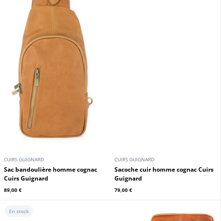
HEXAGONA
Sac monobretelle cuir vachette cognac Hexagona
95,00 €