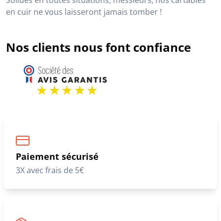
Nos métiers modernes imposent également des
déplacements multiples et parfois lointains. Pour ceux-
ci, vous ne pourrez plus vous passer de vos cartables
en cuir vachette.
Pratiques et élégants, ils vous offrent un grand espace
pour transporter un maximum d’affaires
professionnelles comme personnelles. Les anses
courtes vous donnent la possibilité de le tenir à la main,
à bout de bras en ville.
Mais vous pouvez également utiliser les bandoulières
ajustables pour être plus libre dans votre démarche.
Cartables comme serviettes vous combleront avec leur
cuir vachette souple, léger et d’une grande qualité.
Solides en toutes situations, messieurs, nos cartables
en cuir ne vous laisseront jamais tomber !