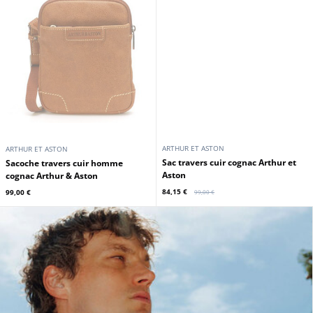
HEXAGONA
DIVAS
Sac reporter cuir vachette cognac
Sacoche cuir vachette cognac Cuirs
Hexagona
Guignard
105,00 €
99,00 €
En stock
En stock
Promo