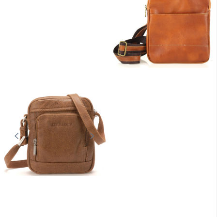
CUIRS GUIGNARD
CUIRS GUIGNARD
Sac bandoulière homme cognac
sacoche cuir homme cognac Cuirs
Cuirs Guignard
Guignard
89,00 €
79,00 €
En stock