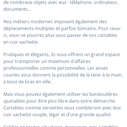
Les sacs à dos avec une monobretelle en cuir vachette
sont faits pour vous ! Légers et compacts, ils recèlent
pourtant de nombreux emplacements pour le
rangement. Ils permettent d’emporter l’essentiel avec
vous. L’atout majeur ? Une ouverture spéciale kit mains
libres pour poursuivre vos conversations importantes
pendant vos mouvements.
Hexagona vous propose de choisir entre plusieurs
coloris pour vos cartables cuir. Démarquez-vous du
simple noir en optant pour du cuir vert olive, du bleu
marine, du marron clair ou du marron dit cognac.
Votre cartable en cuir, partout où vous
irez
Hommes et femmes ont aujourd’hui besoin d’emporter
de nombreux objets avec eux : téléphone, ordinateur,
documents…