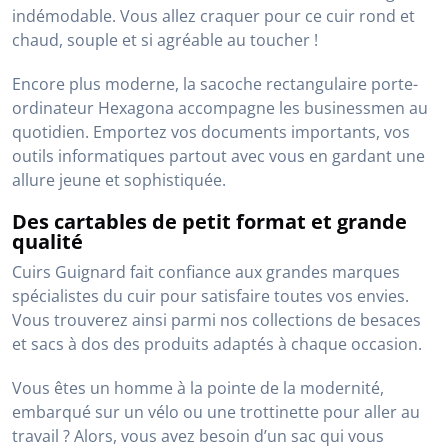
hommes.
Des sacoches rétro en cuir
Chez Cuirs Guignard, nous avons un seul point de mire :
vous offrir la meilleure qualité de cuir.
Conçues en cuir vachette, nos diverses sacoches allient
style rétro et praticité. Marrons ou noires, carrées ou
rectangulaires, elles s’adaptent à vos besoins
quotidiens.
C’est le cas par exemple de la sacoche en cuir vachette
Hexagona. Portée en bandoulière, on peut l’emporter
partout avec soi. De plus, elle possède divers
compartiments de rangement à l’intérieur. Une réelle
modernité et efficacité, cachée dans un look vintage
indémodable. Vous allez craquer pour ce cuir rond et
chaud, souple et si agréable au toucher !