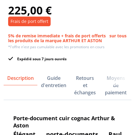
225,00 €
Frais de port offert
5% de remise immediate + frais de port offerts
sur tous
les produits de la marque ARTHUR ET ASTON
*l'offre n'est pas cumulable avec les promotions en cours
Expédié sous 7 jours ouvrés
Description
Guide
Retours
Moyens
d'entretien
et
de
échanges
paiement
Porte-document cuir cognac Arthur &
Aston
Élégant porte-documents Paul