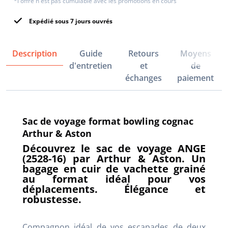
*l'offre n'est pas cumulable avec les promotions en cours
Expédié sous 7 jours ouvrés
Description
Guide
Retours
Moyens
d'entretien
et
de
échanges
paiement
Sac de voyage format bowling cognac
Arthur & Aston
Découvrez le sac de voyage ANGE
(2528-16) par Arthur & Aston. Un
bagage en cuir de vachette grainé
au format idéal pour vos
déplacements. Élégance et
robustesse.
Compagnon idéal de vos escapades de deux