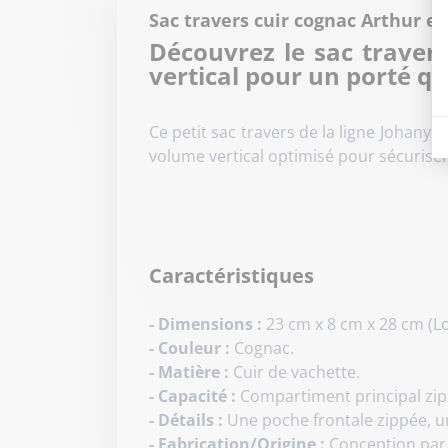
Sac travers cuir cognac Arthur et
Découvrez le sac traver
vertical pour un porté qu
Ce petit sac travers de la ligne Johany
volume vertical optimisé pour sécurise
Caractéristiques
- Dimensions :
23 cm x 8 cm x 28 cm (L
- Couleur :
Cognac.
- Matière :
Cuir de vachette.
- Capacité :
Compartiment principal zipp
- Détails :
Une poche frontale zippée, u
- Fabrication/Origine :
Conception par 