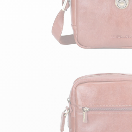
velours
Mayura
Gipsy
Bomber cuir
Haute
Bomber cuir & blouson
Blouson aviateur cuir
Teddy
Bottes cuir femme
Gilets cuir & fourrure
Accessoires
Bottines femme cuir
24h Le Mans
Cockpit USA
Top Gun®
American College