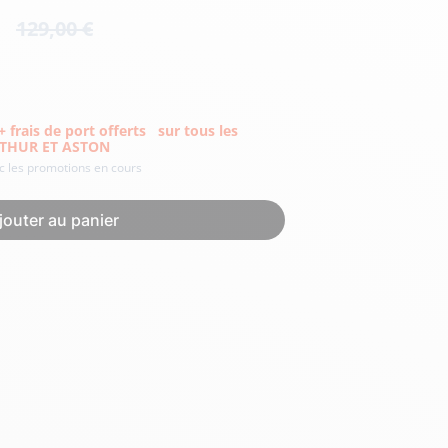
Hexagona
Royal Air Force
129,00 €
frais de port offerts
sur tous les
ARTHUR ET ASTON
ec les promotions en cours
Armée de l'air et
Marine
de l'espace
Nationale
jouter au panier