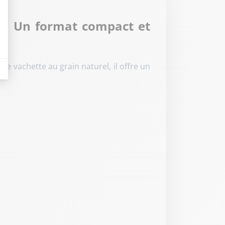
te. Un format compact et
eurs tels que le trafic, les produits les plus consultés, ou encore la répartiti
e vachette au grain naturel, il offre un