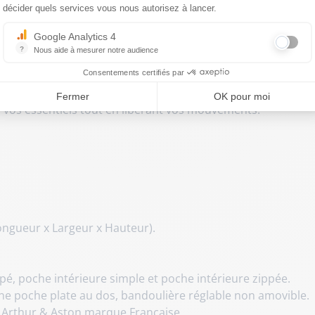
décider quels services vous nous autorisez à lancer.
 Aston
s Johany (2318-06) en cuir de vachet
Google Analytics 4
otidien élégant et organisé.
?
Nous aide à mesurer notre audience
Essentiel pour la gestion du site web, il permet de mesurer des indicat
Consentements certifiés par
 accompagne vos déplacements avec élégance. Conçu en cuir d
Fermer
OK pour moi
r vos essentiels tout en libérant vos mouvements.
ongueur x Largeur x Hauteur).
é, poche intérieure simple et poche intérieure zippée.
ne poche plate au dos, bandoulière réglable non amovible.
Arthur & Aston marque Française.