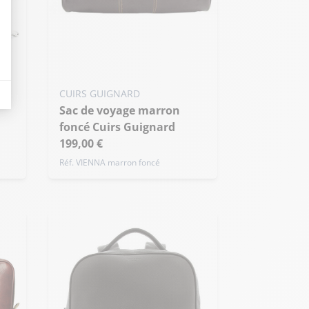
eurs tels que le trafic, les produits les plus consultés, ou encore la répartiti
CUIRS GUIGNARD
Sac de voyage marron
foncé Cuirs Guignard
199,00 €
Réf. VIENNA marron foncé