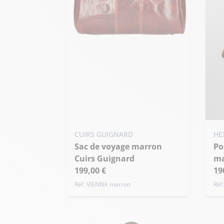
CUIRS GUIGNARD
HE
Sac de voyage marron
Porte-documents cuir
Cuirs Guignard
ma
199,00 €
19
Réf. VIENNA marron
Réf