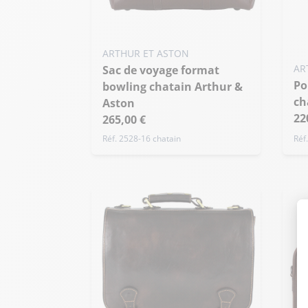
ARTHUR ET ASTON
AR
Sac de voyage format
Porte documents cuir
bowling chatain Arthur &
ch
Aston
22
265,00 €
Réf. 2528-16 chatain
Réf