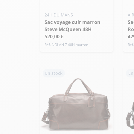
24H DU MANS
AI
Sac voyage cuir marron
Sac cuir marron foncé
Steve McQueen 48H
Ro
520,00 €
42
Réf. NOLAN 7 48H marron
Réf
En stock
En