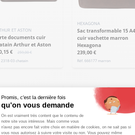
HEXAGONA
THUR ET ASTON
Sac transformable 15 A4
cuir vachette marron
atain Arthur et Aston
Hexagona
0,15 €
239,00 €
259,00 €
. 2318-03 chatain
Réf. 666177 marron
Promis, c'est la dernière fois
qu'on vous demande
Plateforme de Gestion du Consentemen
On est vraiment très content que le contenu de
notre site vous intéresse. Mais comme vous
Axeptio consent
n'avez pas encore fait votre choix en matière de cookies, on ne sait pas si
vous nous autorisez à suivre votre visite ou non. Vous pouvez même