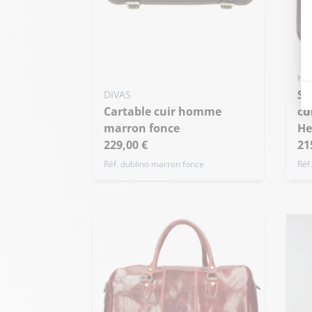
HE
Sac transformable 13 A4
DIVAS
cartable cuir homme
cu
marron fonce
He
229,00 €
21
Réf. dublino marron fonce
Réf