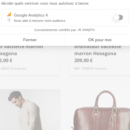
décider quels services vous nous autorisez à lancer.
Google Analytics 4
?
Nous aide à mesurer notre audience
Essentiel pour la gestion du site web, il permet de mesurer des indicat
Consentements certifiés par
XAGONA
HEXAGONA
Porte documents
Fermer
OK pour moi
ir vachette marron
ordinateur vachette
xagona
marron Hexagona
5,00 €
209,00 €
. 666216 marron
Réf. 154835 marron