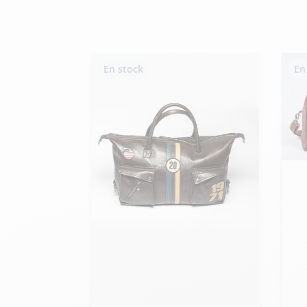
velours
Mayura
Gipsy
Bomber cuir
Haute
Bomber cuir & blouson
Blouson aviateur cuir
Teddy
Bottes cuir femme
Gilets cuir & fourrure
En stock
En
Accessoires
Bottines femme cuir
24h Le Mans
Cockpit USA
Top Gun®
American College