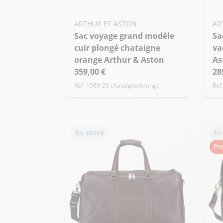
ARTHUR ET ASTON
AR
Sac voyage grand modèle
Sac de voyage cuir
cuir plongé chataigne
va
orange Arthur & Aston
As
359,00 €
28
Réf. 1589-20 chataigne/orange
Réf
En stock
En
Pr