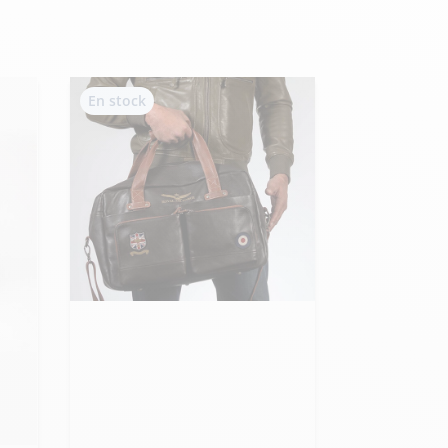
Hexagona
Royal Air Force
En stock
Armée de l'air et
Marine
de l'espace
Nationale