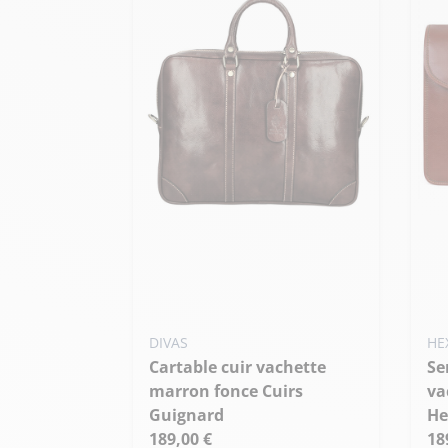
DIVAS
HE
Cartable cuir vachette
Serviette 3 soufflets cuir
marron fonce Cuirs
va
Guignard
He
189,00 €
18