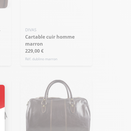
DIVAS
cartable cuir homme
marron
229,00 €
Réf. dublino marron
t : Personnalisez vos Options