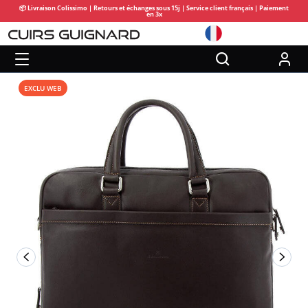
📦 Livraison Colissimo | Retours et échanges sous 15j | Service client français | Paiement
en 3x
EXCLU WEB