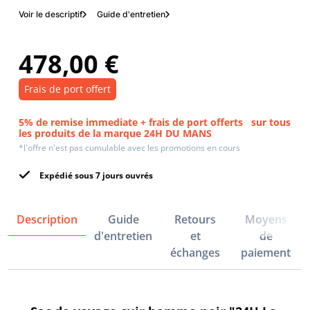
Voir le descriptif
Guide d'entretien
478,00 €
Frais de port offert
5% de remise immediate + frais de port offerts
sur tous
les produits de la marque 24H DU MANS
*l'offre n'est pas cumulable avec les promotions en cours
Expédié sous 7 jours ouvrés
Description
Guide
Retours
Moyens
d'entretien
et
de
échanges
paiement