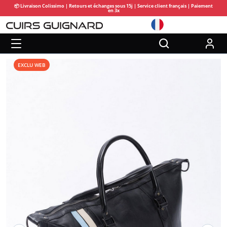
📦 Livraison Colissimo | Retours et échanges sous 15j | Service client français | Paiement
en 3x
EXCLU WEB