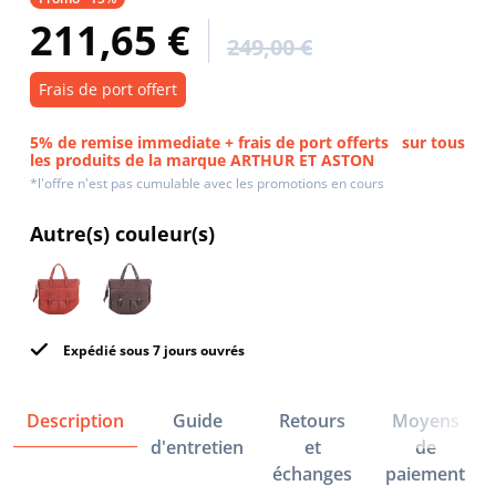
211,65 €
249,00 €
Frais de port offert
5% de remise immediate + frais de port offerts
sur tous
les produits de la marque ARTHUR ET ASTON
*l'offre n'est pas cumulable avec les promotions en cours
Autre(s) couleur(s)
Expédié sous 7 jours ouvrés
Description
Guide
Retours
Moyens
d'entretien
et
de
échanges
paiement