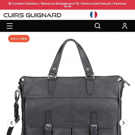
📦 Livraison Colissimo | Retours et échanges sous 15j | Service client français | Paiement
en 3x
EXCLU WEB