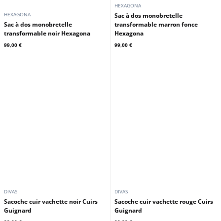
DIVAS
HEXAGONA
Sacoche cuir vachette marron clair
Sac à dos monobretelle
Cuirs Guignard
transformable marine Hexagona
99,00 €
99,00 €