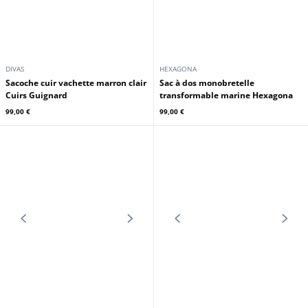
DIVAS
DIVAS
Sacoche cuir vachette marron
Sacoche cuir vachette cognac Cuirs
fonce Cuirs Guignard
Guignard
99,00 €
99,00 €