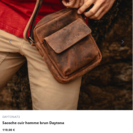
HEXAGONA
HEXAGONA
Porte ordinateur 15'' cuir vachette
Sacoche cuir vachette marron
écorce Hexagona
Hexagona
125,00 €
115,00 €