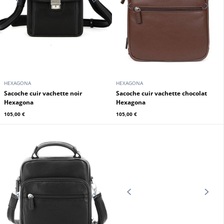
HEXAGONA
ARTHUR ET ASTON
sac reporter cuir homme marron
Sacoche travers cuir homme noir
Hexagona
Arthur & Aston
109,00 €
109,00 €