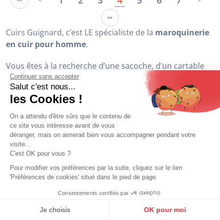
99,00 €
99,00 €
En stock
Continuer sans accepter
Salut c'est nous...
les Cookies !
On a attendu d'être sûrs que le contenu de
ce site vous intéresse avant de vous
déranger, mais on aimerait bien vous accompagner pendant votre
visite...
HEXAGONA
ARTHUR ET ASTON
C'est OK pour vous ?
sac reporter cuir homme marron
Sacoche travers cuir homme
Hexagona
châtaigne Arthur & Aston
Pour modifier vos préférences par la suite, cliquez sur le lien
'Préférences de cookies' situé dans le pied de page.
99,00 €
99,00 €
Consentements certifiés par
9.6
/10
10273 avis
Je choisis
OK pour moi