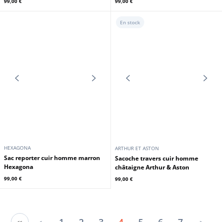
HEXAGONA
HEXAGONA
Sac à dos monobretelle
Sac à dos monobretelle
transformable marron fonce
transformable noir Hexagona
Hexagona
99,00 €
99,00 €
DIVAS
DIVAS
Sacoche cuir vachette noir Cuirs
Sacoche cuir vachette rouge Cuirs
Guignard
Guignard