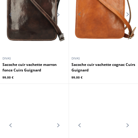
HEXAGONA
Sac reporter cuir vachette marron Hexagona
105,00 €