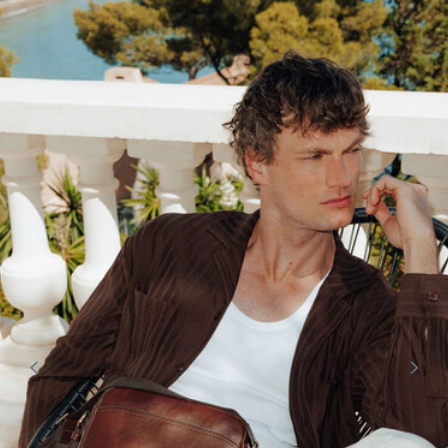
HEXAGONA
HEXAGONA
Sacoche cuir vachette marron
Sacoche cuir vachette chocolat
Hexagona
Hexagona
105,00 €
105,00 €
HEXAGONA
HEXAGONA
Sac reporter cuir vachette cognac
Sac reporter cuir vachette noir
Hexagona
Hexagona
105,00 €
105,00 €