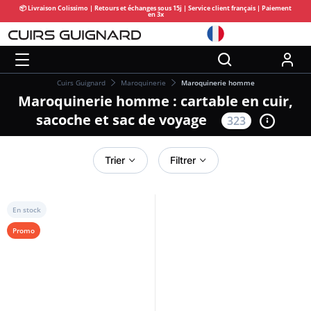
📦 Livraison Colissimo | Retours et échanges sous 15j | Service client français | Paiement
en 3x
Cuirs Guignard
Maroquinerie
Maroquinerie homme
Maroquinerie homme : cartable en cuir,
sacoche et sac de voyage
323
Trier
Filtrer
En stock
Promo