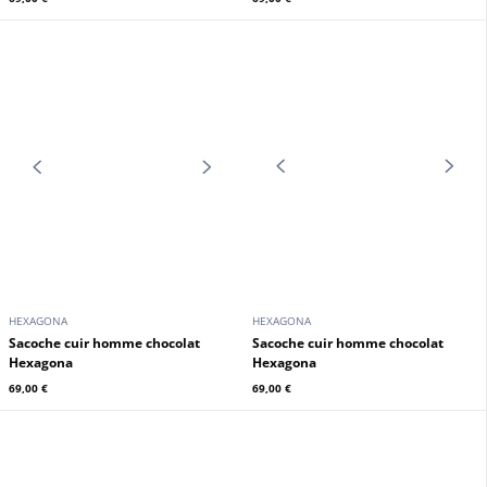
HEXAGONA
HEXAGONA
Sac porté travers cuir vachette
Sacoche cuir vachette chocolat
chocolat Hexagona
Hexagona
69,00 €
69,00 €
HEXAGONA
HEXAGONA
sacoche cuir homme chocolat
Sacoche cuir homme chocolat
Hexagona
Hexagona