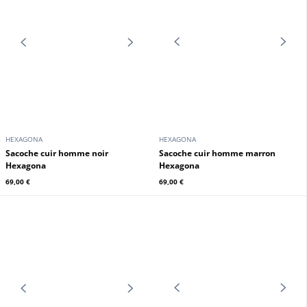
69,00 €
69,00 €
HEXAGONA
HEXAGONA
sacoche cuir homme noir
sacoche cuir homme marron
Hexagona
Hexagona
69,00 €
69,00 €