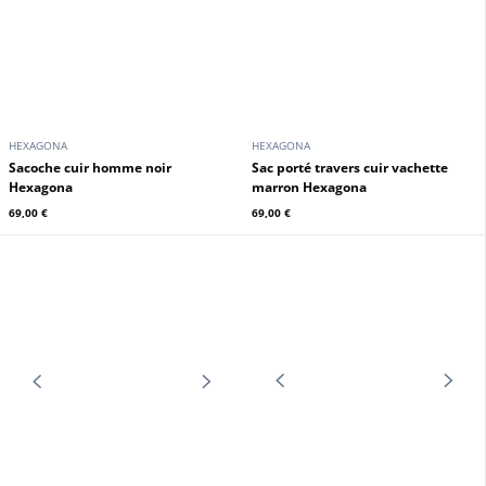
HEXAGONA
HEXAGONA
sacoche cuir homme noir
Sac porté travers cuir vachette
Hexagona
marron Hexagona
69,00 €
69,00 €