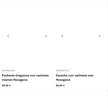
HEXAGONA
HEXAGONA
Sac porté travers cuir vachette noir
Pochette dragonne cuir vachette
Hexagona
noir Hexagona
69,00 €
69,00 €
HEXAGONA
HEXAGONA
Pochette dragonne cuir vachette
Sacoche cuir vachette noir
marron Hexagona
Hexagona