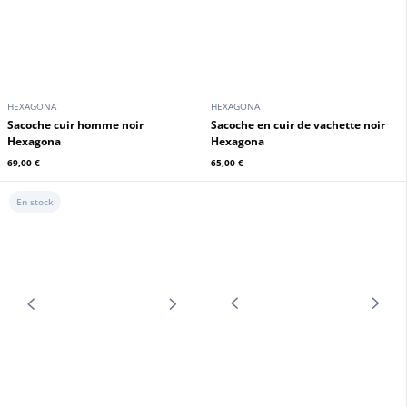
HEXAGONA
HEXAGONA
Sacoche cuir homme noir
Sacoche en cuir de vachette noir
Hexagona
Hexagona
69,00 €
65,00 €
En stock