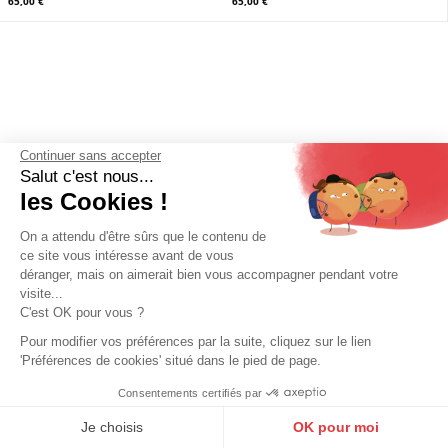
HEXAGONA
HEXAGONA
Sacoche cuir vachette chocolat
Sacoche cuir homme chocolat
Hexagona
Hexagona
65,00 €
65,00 €
Continuer sans accepter
Salut c'est nous...
les Cookies !
On a attendu d'être sûrs que le contenu de
ce site vous intéresse avant de vous
déranger, mais on aimerait bien vous accompagner pendant votre
visite...
C'est OK pour vous ?
Pour modifier vos préférences par la suite, cliquez sur le lien
'Préférences de cookies' situé dans le pied de page.
Consentements certifiés par
9.6
/10
HEXAGONA
10273 avis
Je choisis
OK pour moi
Sacoche cuir homme marine
Hexagona