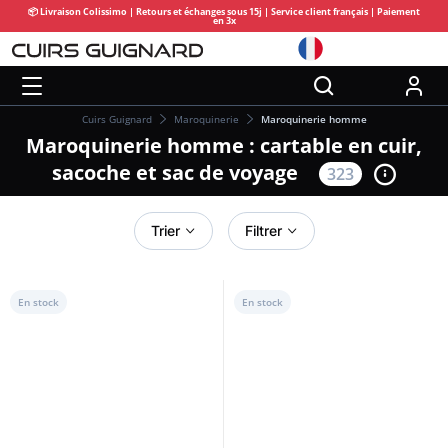
📦 Livraison Colissimo | Retours et échanges sous 15j | Service client français | Paiement
en 3x
Cuirs Guignard
Maroquinerie
Maroquinerie homme
Maroquinerie homme : cartable en cuir,
sacoche et sac de voyage
323
Trier
Filtrer
En stock
En stock