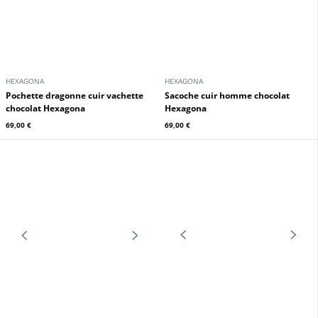
HEXAGONA
HEXAGONA
Pochette dragonne cuir vachette
sacoche cuir homme chocolat
chocolat Hexagona
Hexagona
69,00 €
69,00 €