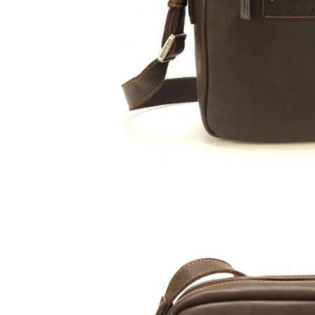
velours
Mayura
Gipsy
Bomber cuir
Haute
Bomber cuir & blouson
Blouson aviateur cuir
Teddy
Bottes cuir femme
Gilets cuir & fourrure
Accessoires
Bottines femme cuir
24h Le Mans
Cockpit USA
Top Gun®
American College