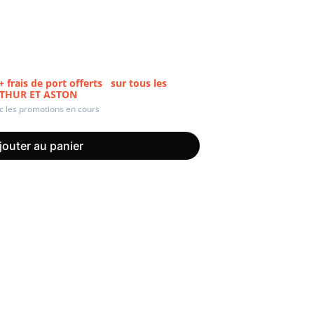
Hexagona
Royal Air Force
frais de port offerts
sur tous les
ARTHUR ET ASTON
ec les promotions en cours
Armée de l'air et
Marine
de l'espace
Nationale
jouter au panier