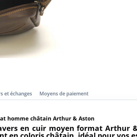
s et échanges
Moyens de paiement
mat homme châtain Arthur & Aston
ravers en cuir moyen format Arthur
nt en coloris châtain, idéal pour vos e