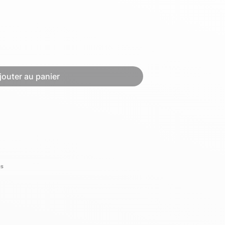
Hexagona
Royal Air Force
jouter au panier
Armée de l'air et
Marine
de l'espace
Nationale
és