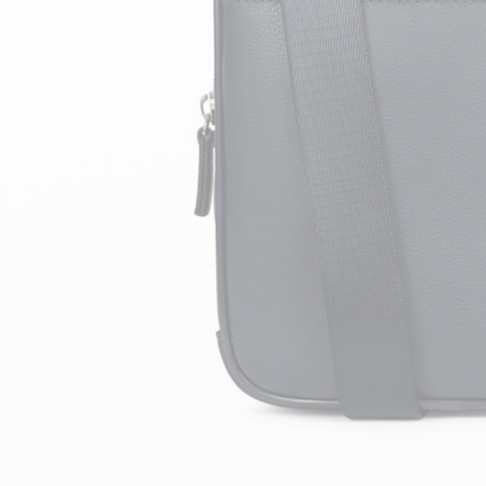
velours
Mayura
Gipsy
Bomber cuir
Haute
Bomber cuir & blouson
Blouson aviateur cuir
Teddy
Bottes cuir femme
Gilets cuir & fourrure
Accessoires
Bottines femme cuir
24h Le Mans
Cockpit USA
Top Gun®
American College