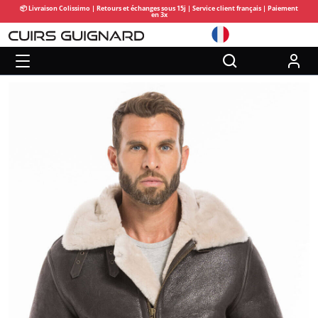
📦 Livraison Colissimo | Retours et échanges sous 15j | Service client français | Paiement
en 3x