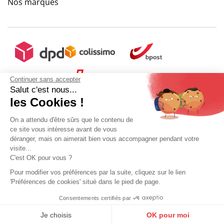
Nos marques
Continuer sans accepter
Salut c'est nous...
les Cookies !
On a attendu d'être sûrs que le contenu de
ce site vous intéresse avant de vous
déranger, mais on aimerait bien vous accompagner pendant votre
visite...
C'est OK pour vous ?
Pour modifier vos préférences par la suite, cliquez sur le lien
'Préférences de cookies' situé dans le pied de page.
Mon compte
Conditions Générales de Vente
Plan du site
Consentements certifiés par
9.6
Mentions légales
Gestion des données personnelles
Mediapilote
Sélectionner ma taille
/10
10273 avis
Je choisis
OK pour moi